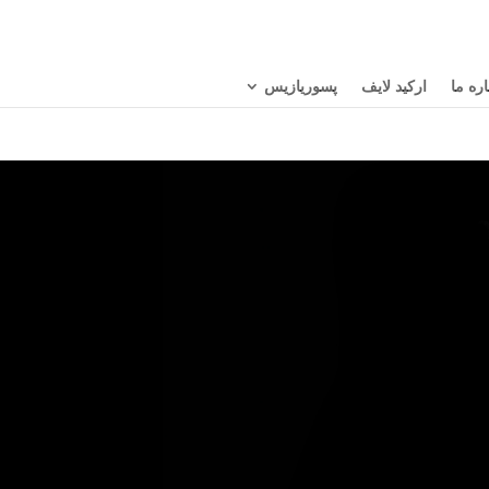
اره ما
ارکید لایف
پسوریازیس