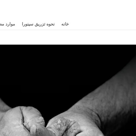
خانه
نحوه تزریق سینورا
موارد م